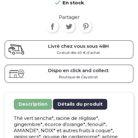

En stock
Partager
Livré chez vous sous
48H
Gratuit dès 49 € d'achat
Dispo en click and collect
Boutique de Ceyzériat
Description
Détails du produit
Thé vert sencha*, racine de réglisse*,
gingembre*, écorce d’orange*, fenouil*,
AMANDE*, NOIX* et autres fruits à coque*,
raisins secs*, gousse de cardamome*, arôme