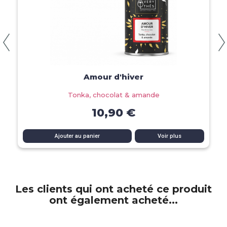
Aperçu rapide
Amour d'hiver
Tonka, chocolat & amande
10,90 €
Ajouter au panier
Voir plus
Les clients qui ont acheté ce produit
ont également acheté...