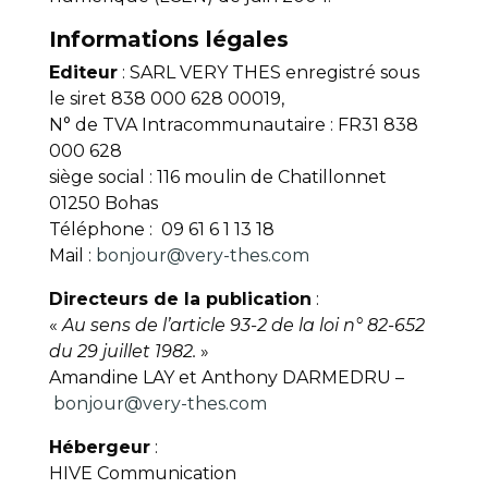
Informations légales
Editeur
: SARL VERY THES enregistré sous
le siret 838 000 628 00019,
N° de TVA Intracommunautaire : FR31 838
000 628
siège social : 116 moulin de Chatillonnet
01250 Bohas
Téléphone : 09 61 6 1 13 18
Mail :
bonjour@very-thes.com
Directeurs de la publication
:
«
Au sens de l’article 93-2 de la loi n° 82-652
du 29 juillet 1982.
»
Amandine LAY et Anthony DARMEDRU –
bonjour@very-thes.com
Hébergeur
:
HIVE Communication