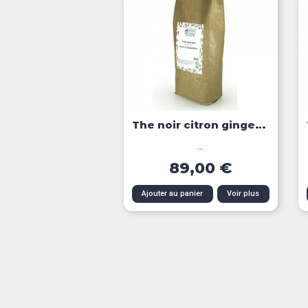
The noir citron gingembre...
...
89,00 €
Aperçu rapide
Ajouter au panier
Voir plus