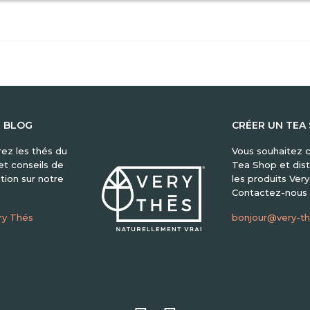
E BLOG
CRÉER UN TEA
ez les thés du
Vous souhaitez c
t conseils de
Tea Shop et dist
tion sur notre
les produits Ver
Contactez-nous 
ry Thés
bonjour@very-t