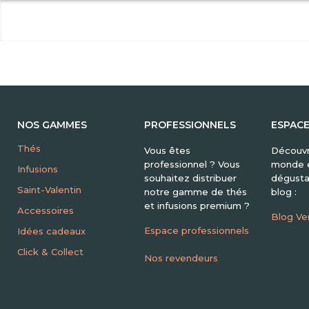
NOS GAMMES
PROFESSIONNELS
ESPAC
Thés
Vous êtes
Découvr
professionnel ? Vous
monde e
Infusions
souhaitez distribuer
dégusta
Saint-Valentin
notre gamme de thés
blog :
et infusions premium ?
Accessoires
Blog Ve
Espace professionnels
Idées cadeaux
Click & Collect
Nos revendeurs