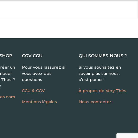
 SHOP
CGV CGU
QUI SOMMES-NOUS ?
réer un
Pour vous rassurez si
Si vous souhaitez en
ribuer
vous avez des
savoir plus sur nous,
y Thés ?
questions
c'est par ici !
:
CGU & CGV
À propos de Very Thés
hes.com
Mentions légales
Nous contacter