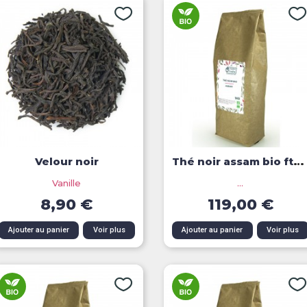
Thé noir assam bio ftgfop1...
Velour noir
Vanille
...
8,90 €
119,00 €
Aperçu rapide
Aperçu rapide
Ajouter au panier
Voir plus
Ajouter au panier
Voir plus