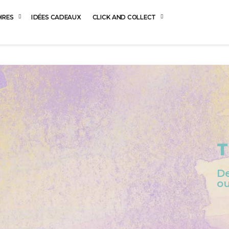
IRES
IDÉES CADEAUX
CLICK AND COLLECT
T
De
ou