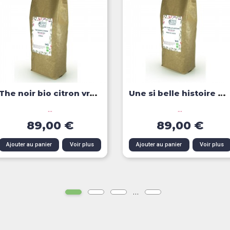
The noir bio citron vrac 1 kg
Une si belle histoire bio...
...
...
89,00 €
89,00 €
Aperçu rapide
Aperçu rapide
Ajouter au panier
Voir plus
Ajouter au panier
Voir plus
…