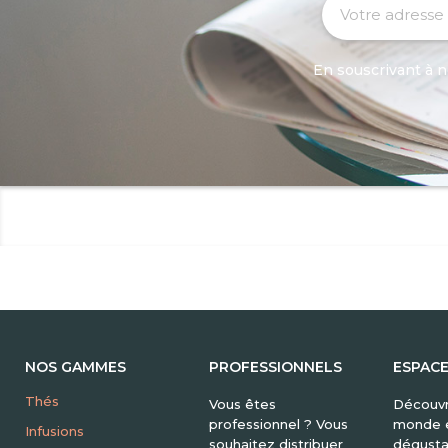
En souscrivant à n
NOS GAMMES
PROFESSIONNELS
ESPAC
Thés
Vous êtes
Découvr
professionnel ? Vous
monde e
Infusions
souhaitez distribuer
dégusta