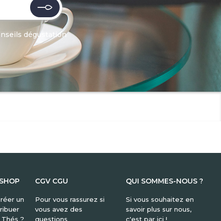
onseils dégustation
 SHOP
CGV CGU
QUI SOMMES-NOUS ?
réer un
Pour vous rassurez si
Si vous souhaitez en
ribuer
vous avez des
savoir plus sur nous,
y Thés ?
questions
c'est par ici !