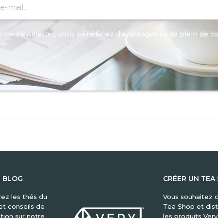
otre newsletter, vous bénéficiez d'avantages et de plein de c
E BLOG
CRÉER UN TEA
ez les thés du
Vous souhaitez c
t conseils de
Tea Shop et dist
tion sur notre
les produits Ver