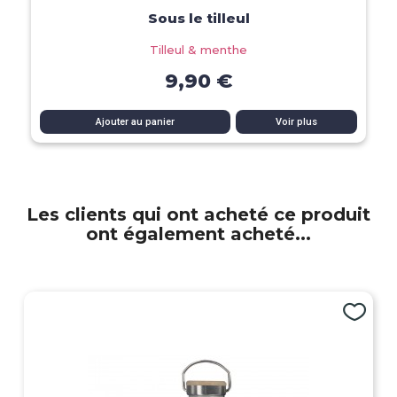
Aperçu rapide
Sous le tilleul
Tilleul & menthe
9,90 €
Ajouter au panier
Voir plus
Les clients qui ont acheté ce produit
ont également acheté...