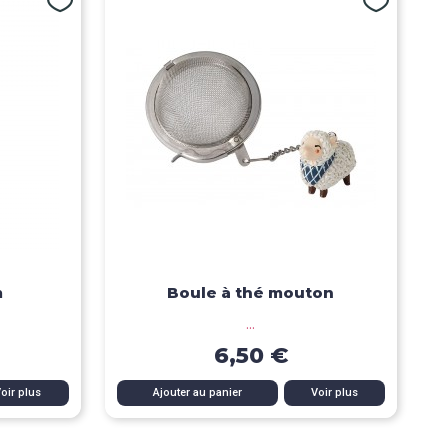
m
Boule à thé mouton
...
6,50 €
Aperçu rapide
oir plus
Ajouter au panier
Voir plus