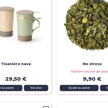
Tisanière nava
No stress
...
Parfum naturel de pla
29,50 €
9,90 €
Aperçu rapide
Aperçu rapide
r au panier
Voir plus
Ajouter au panier
V