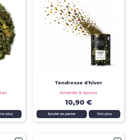
Tendresse d'hiver
ntes
Amande & épices
10,90 €
Aperçu rapide
oir plus
Ajouter au panier
Voir plus