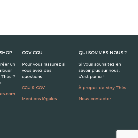
 SHOP
CGV CGU
QUI SOMMES-NOUS ?
réer un
Pour vous rassurez si
Si vous souhaitez en
ribuer
vous avez des
savoir plus sur nous,
y Thés ?
questions
c'est par ici !
:
CGU & CGV
À propos de Very Thés
hes.com
Mentions légales
Nous contacter