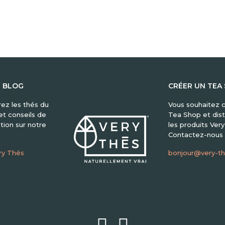
E BLOG
CRÉER UN TEA
ez les thés du
Vous souhaitez c
t conseils de
Tea Shop et dist
tion sur notre
les produits Ver
Contactez-nous 
ry Thés
bonjour@very-t