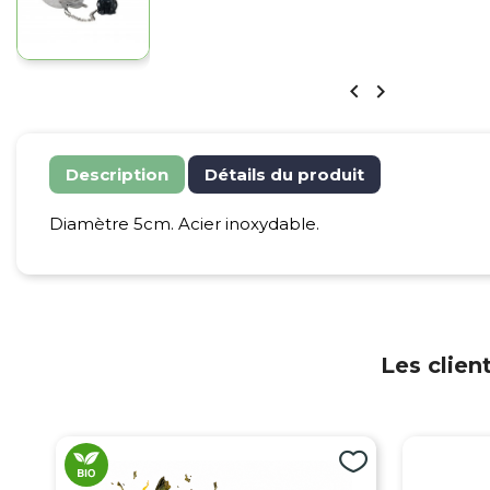


Description
Détails du produit
Diamètre 5cm. Acier inoxydable.
Les clien