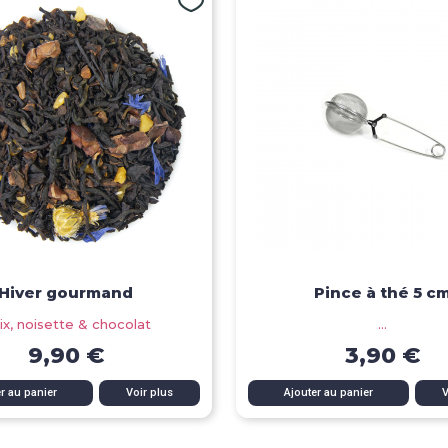
Hiver gourmand
Pince à thé 5 c
ix, noisette & chocolat
...
9,90 €
3,90 €
Aperçu rapide
Aperçu rapide
r au panier
Voir plus
Ajouter au panier
V