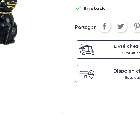

En stock
Partager
Livré chez
Gratuit d
Dispo en cl
Boutique