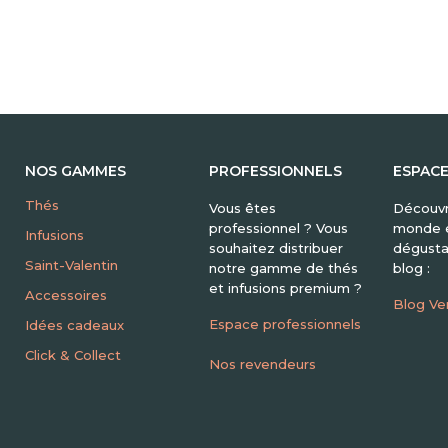
NOS GAMMES
PROFESSIONNELS
ESPAC
Thés
Vous êtes
Découvr
professionnel ? Vous
monde e
Infusions
souhaitez distribuer
dégusta
Saint-Valentin
notre gamme de thés
blog :
et infusions premium ?
Accessoires
Blog Ve
Espace professionnels
Idées cadeaux
Click & Collect
Nos revendeurs