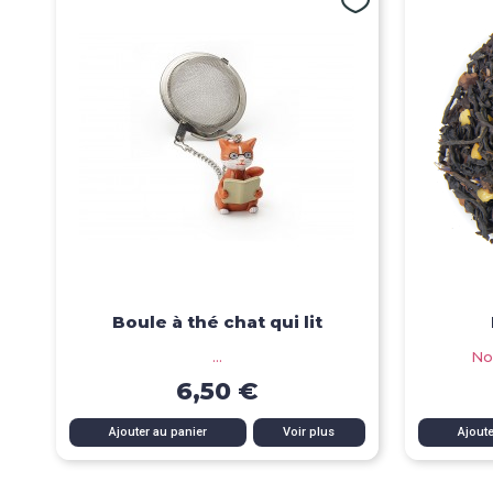
Boule à thé chat qui lit
...
No
6,50 €
Aperçu rapide
Ajouter au panier
Voir plus
Ajoute