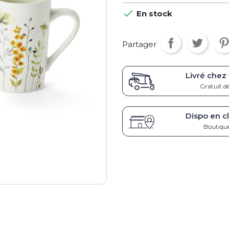

En stock
Partager
Livré chez
Gratuit d
Dispo en cl
Boutique