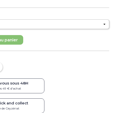
au panier
 vous sous
48H
ès 49 € d'achat
ick and collect
 de Ceyzériat