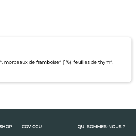
l*, morceaux de framboise* (1%), feuilles de thym*.
 SHOP
CGV CGU
QUI SOMMES-NOUS ?