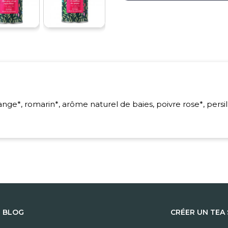
ange*, romarin*, arôme naturel de baies, poivre rose*, persi
E BLOG
CRÉER UN TEA